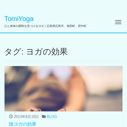
TomiYoga
ナ
心と身体の調和を見つけるヨガ｜広島県広島市、海田町、府中町
タグ:
ヨガの効果
2013年8月18日
BLOG
陰ヨガの効果